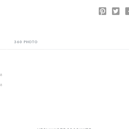
360 PHOTO
68
48