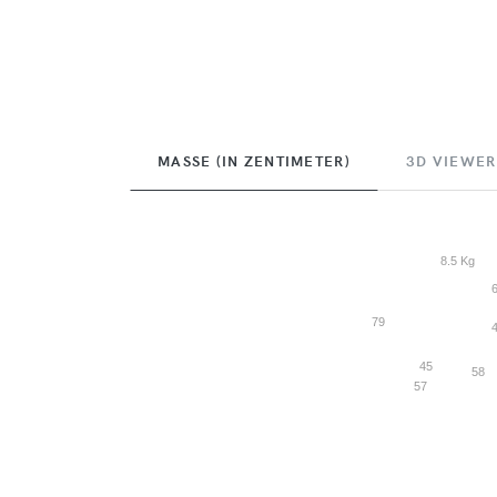
MASSE (IN ZENTIMETER)
3D VIEWER
8.5 Kg
79
45
58
57