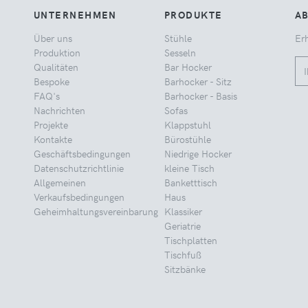
UNTERNEHMEN
PRODUKTE
A
Über uns
Stühle
Erh
Produktion
Sesseln
Qualitäten
Bar Hocker
Bespoke
Barhocker - Sitz
FAQ's
Barhocker - Basis
Nachrichten
Sofas
Projekte
Klappstuhl
Kontakte
Bürostühle
Geschäftsbedingungen
Niedrige Hocker
Datenschutzrichtlinie
kleine Tisch
Allgemeinen
Banketttisch
Verkaufsbedingungen
Haus
Geheimhaltungsvereinbarung
Klassiker
Geriatrie
Tischplatten
Tischfuß
Sitzbänke