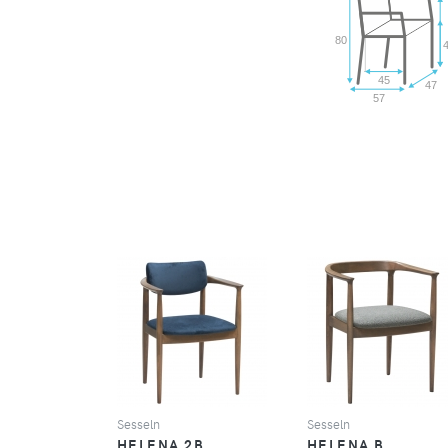
80
45
47
57
SEHEN
SEHEN
Sesseln
Sesseln
HELENA 2B
HELENA B