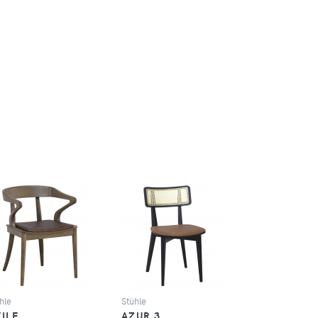
SEHEN
SEHEN
hle
Stühle
ILE
AZUR 3