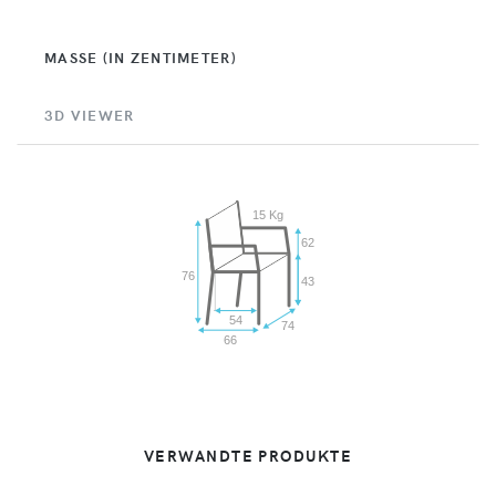
MASSE (IN ZENTIMETER)
3D VIEWER
15 Kg
62
76
43
54
74
66
VERWANDTE PRODUKTE