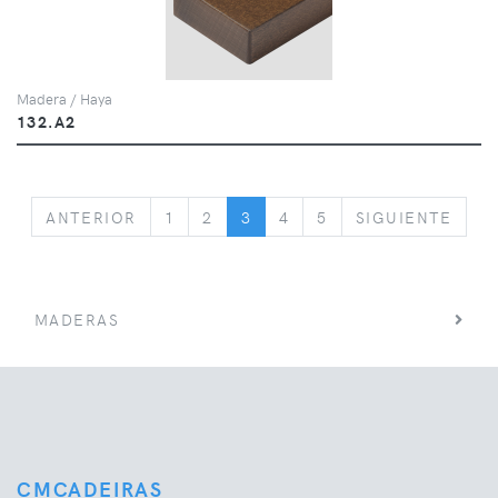
Madera / Haya
132.A2
PREVIOUS
NEX
ANTERIOR
1
2
3
4
5
SIGUIENTE
MADERAS
CMCADEIRAS