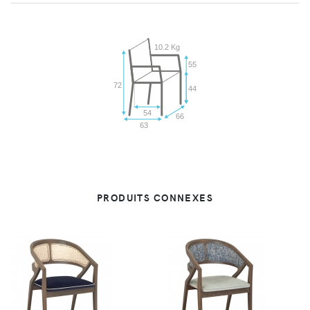
10.2 Kg
55
72
44
54
66
63
PRODUITS CONNEXES
VUE
VUE