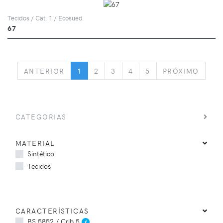
Tecidos / Cat. 1 / Ecosued
67
PREVIOUS
NEXT
ANTERIOR
1
2
3
4
5
PRÓXIMO
CATEGORIAS
MATERIAL
Sintético
Tecidos
CARACTERÍSTICAS
BS 5852 / Crib 5