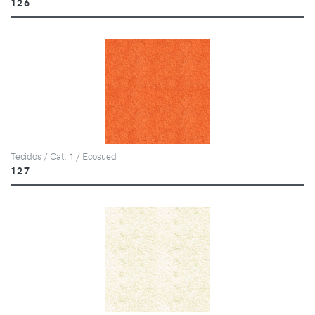
126
Tecidos / Cat. 1 / Ecosued
127