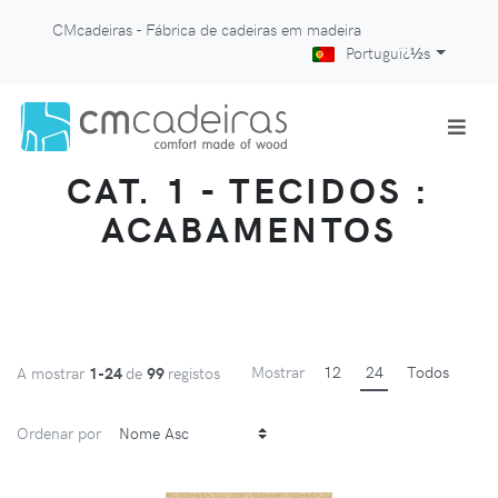
CMcadeiras - Fábrica de cadeiras em madeira
Portuguï¿½s
CAT. 1 - TECIDOS :
ACABAMENTOS
Mostrar
12
24
Todos
A mostrar
1-24
de
99
registos
Ordenar por