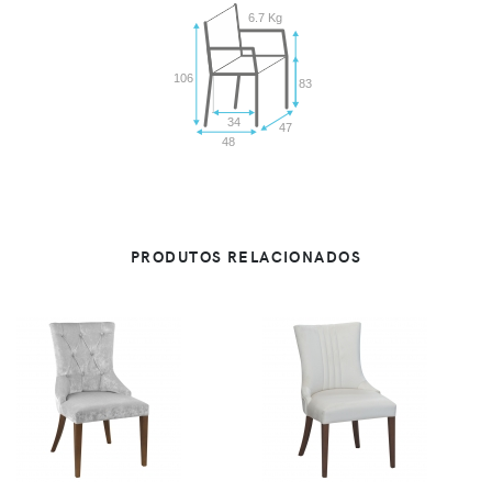
6.7 Kg
106
83
34
47
48
PRODUTOS RELACIONADOS
VER
VER