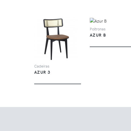
VER
Poltronas
AZUR B
VER
Cadeiras
AZUR 3