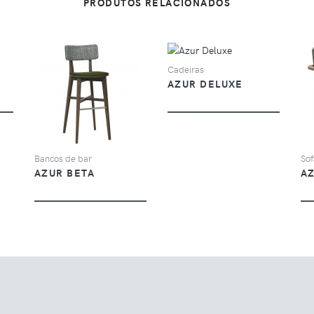
PRODUTOS RELACIONADOS
VER
Cadeiras
AZUR DELUXE
VER
Bancos de bar
Sof
AZUR BETA
A