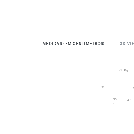
MEDIDAS (EM CENTÍMETROS)
3D VI
7.8 Kg
79
45
47
55