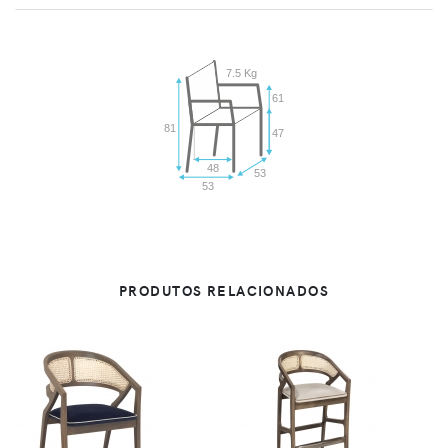
7.5 Kg
61
81
47
48
53
53
PRODUTOS RELACIONADOS
VER
VER