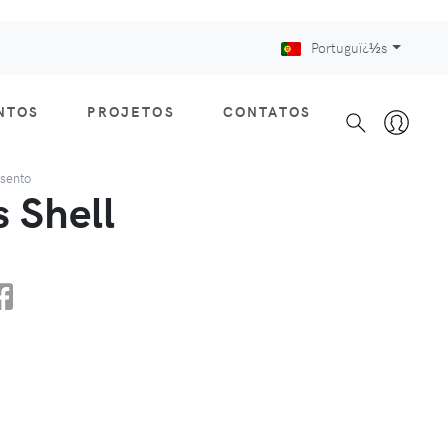
Portuguï¿½s
NTOS
PROJETOS
CONTATOS
ssento
 Shell