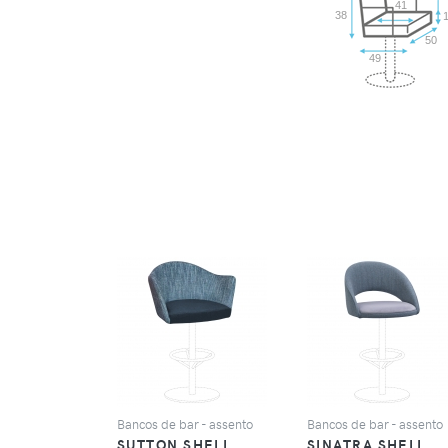
41
38
50
49
VER
VER
Bancos de bar - assento
Bancos de bar - assento
SUTTON SHELL
SINATRA SHELL