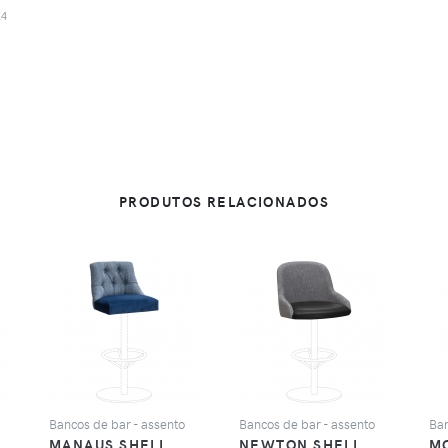
14
PRODUTOS RELACIONADOS
VER
VER
Bancos de bar - assento
Bancos de bar - assento
Ban
MANAUS SHELL
NEWTON SHELL
M