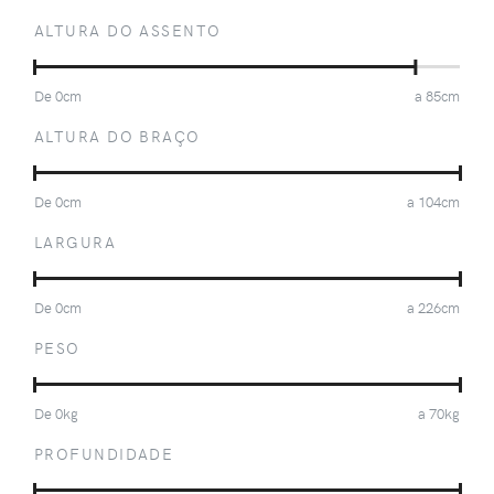
ALTURA DO ASSENTO
De
0
cm
a
85
cm
ALTURA DO BRAÇO
De
0
cm
a
104
cm
LARGURA
De
0
cm
a
226
cm
PESO
De
0
kg
a
70
kg
PROFUNDIDADE