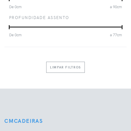
De
0
cm
a
90
cm
PROFUNDIDADE ASSENTO
De
0
cm
a
77
cm
LIMPAR FILTROS
CMCADEIRAS