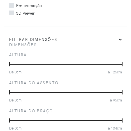
Em promoção
3D Viewer
FILTRAR DIMENSÕES
DIMENSÕES
ALTURA
De
0
cm
a
125
cm
ALTURA DO ASSENTO
De
0
cm
a
95
cm
ALTURA DO BRAÇO
De
0
cm
a
104
cm