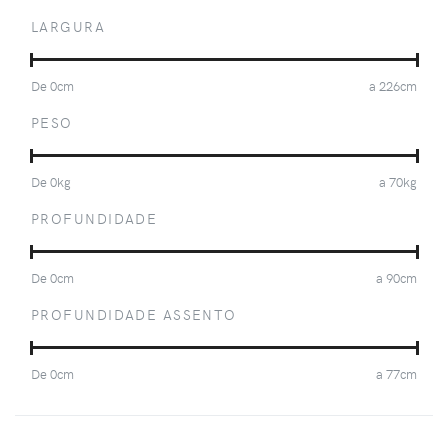
LARGURA
De
0
cm
a
226
cm
PESO
De
0
kg
a
70
kg
PROFUNDIDADE
De
0
cm
a
90
cm
PROFUNDIDADE ASSENTO
De
0
cm
a
77
cm