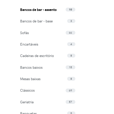
Bancos de bar - assento
10
Bancos de bar - base
3
Sofás
66
Encartáveis
4
Cadeiras de escritório
8
Bancos baixos
15
Mesas baixas
8
Clássicos
69
Geriatria
57
Banquetas
5