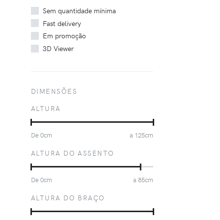
Sem quantidade mínima
Fast delivery
Em promoção
3D Viewer
DIMENSÕES
ALTURA
De
0
cm
a
125
cm
ALTURA DO ASSENTO
De
0
cm
a
85
cm
ALTURA DO BRAÇO