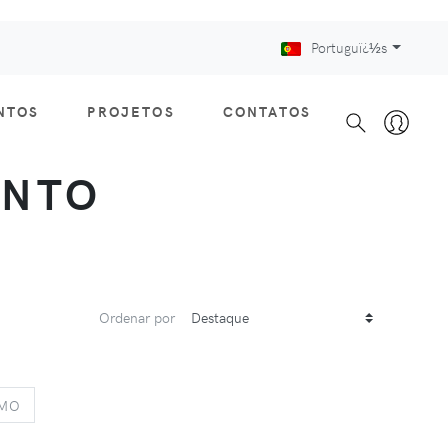
Portuguï¿½s
NTOS
PROJETOS
CONTATOS
ENTO
Ordenar por
S
NEXT
IMO