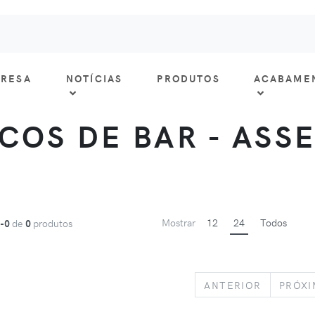
RESA
NOTÍCIAS
PRODUTOS
ACABAME
COS DE BAR - ASS
Mostrar
12
24
Todos
1-0
de
0
produtos
PREVIOU
ANTERIOR
PRÓX