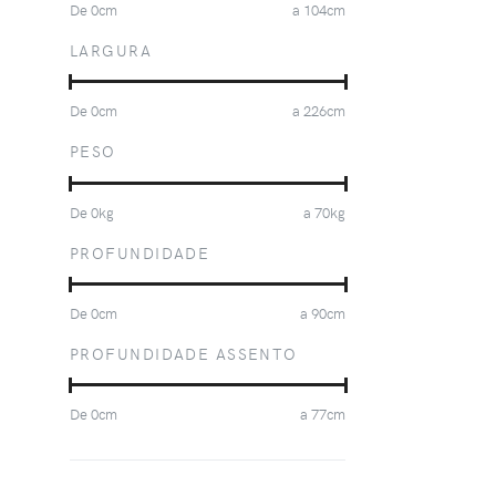
De
0
cm
a
104
cm
LARGURA
De
0
cm
a
226
cm
PESO
De
0
kg
a
70
kg
PROFUNDIDADE
De
0
cm
a
90
cm
PROFUNDIDADE ASSENTO
De
0
cm
a
77
cm