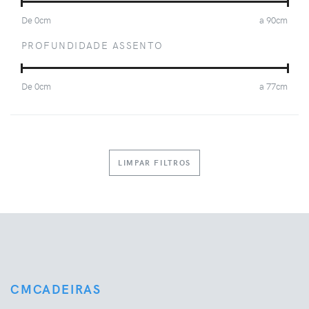
De
0
cm
a
90
cm
PROFUNDIDADE ASSENTO
De
0
cm
a
77
cm
LIMPAR FILTROS
CMCADEIRAS