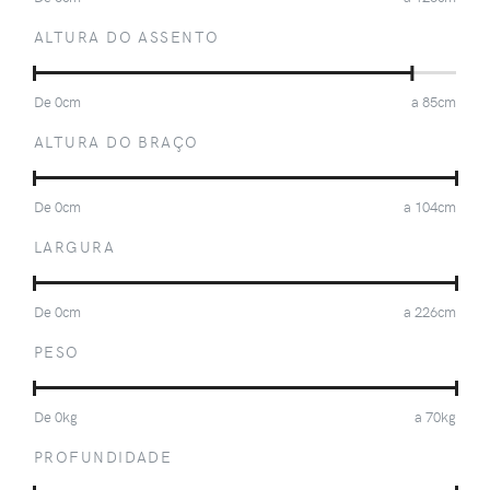
ALTURA DO ASSENTO
De
0
cm
a
85
cm
ALTURA DO BRAÇO
De
0
cm
a
104
cm
LARGURA
De
0
cm
a
226
cm
PESO
De
0
kg
a
70
kg
PROFUNDIDADE