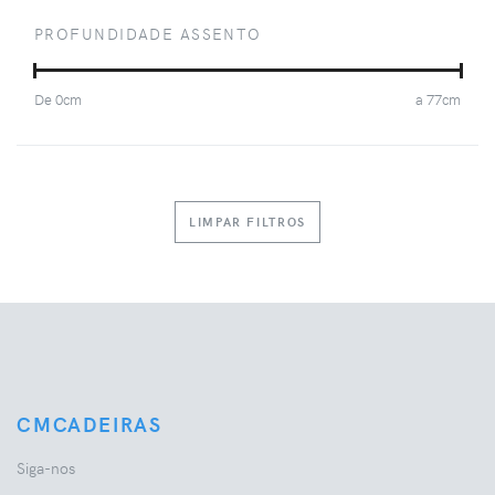
PROFUNDIDADE ASSENTO
De
0
cm
a
77
cm
LIMPAR FILTROS
CMCADEIRAS
Siga-nos