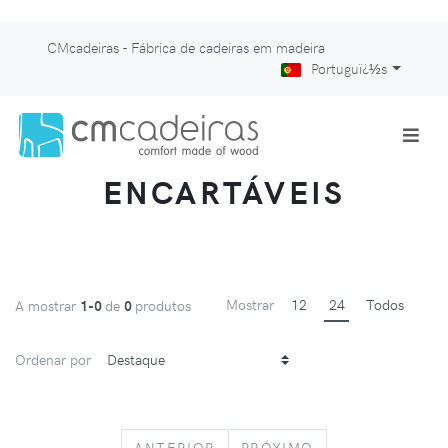
CMcadeiras - Fábrica de cadeiras em madeira
Portuguï¿½s
ENCARTÁVEIS
Mostrar
12
24
Todos
A mostrar
1-0
de
0
produtos
Ordenar por
PREVIOUS
NEXT
ANTERIOR
PRÓXIMO