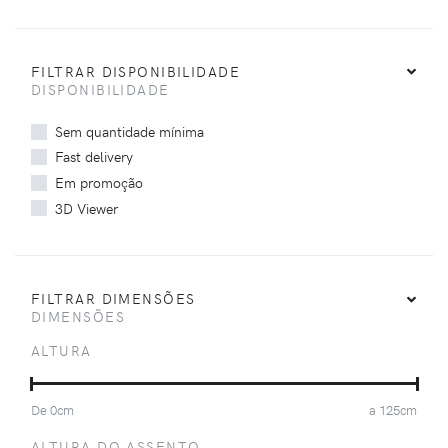
FILTRAR DISPONIBILIDADE
DISPONIBILIDADE
Sem quantidade mínima
Fast delivery
Em promoção
3D Viewer
FILTRAR DIMENSÕES
DIMENSÕES
ALTURA
De
0
cm
a
125
cm
ALTURA DO ASSENTO