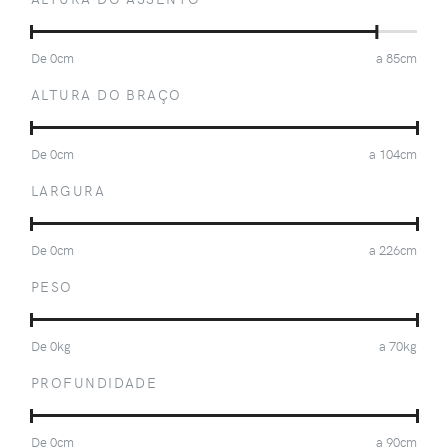
De
0
cm
a
85
cm
ALTURA DO BRAÇO
De
0
cm
a
104
cm
LARGURA
De
0
cm
a
226
cm
PESO
De
0
kg
a
70
kg
PROFUNDIDADE
De
0
cm
a
90
cm