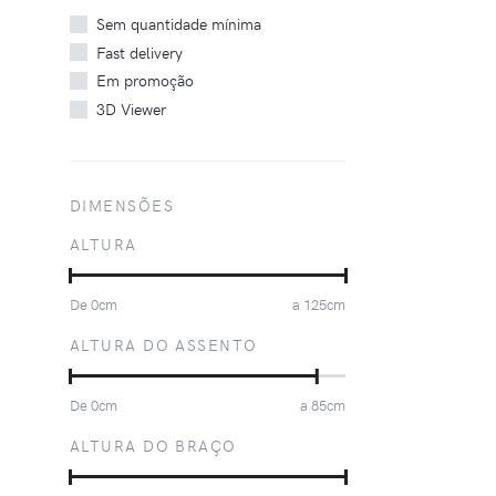
Sem quantidade mínima
Fast delivery
Em promoção
3D Viewer
DIMENSÕES
ALTURA
De
0
cm
a
125
cm
ALTURA DO ASSENTO
De
0
cm
a
85
cm
ALTURA DO BRAÇO