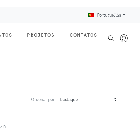
Portuguï¿½s
NTOS
PROJETOS
CONTATOS
Ordenar por
S
NEXT
IMO