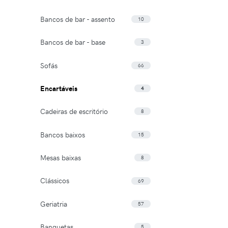
Bancos de bar - assento
10
Bancos de bar - base
3
Sofás
66
Encartáveis
4
Cadeiras de escritório
8
Bancos baixos
15
Mesas baixas
8
Clássicos
69
Geriatria
57
Banquetas
5