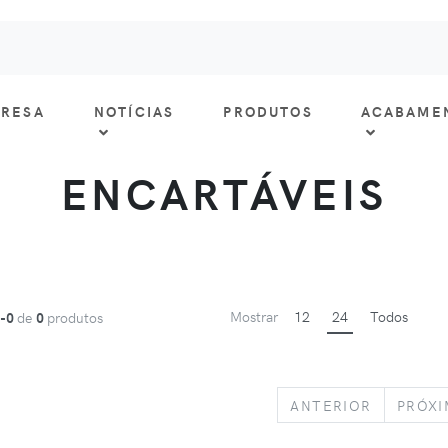
RESA
NOTÍCIAS
PRODUTOS
ACABAME
ENCARTÁVEIS
Mostrar
12
24
Todos
1-0
de
0
produtos
PREVIOU
ANTERIOR
PRÓX