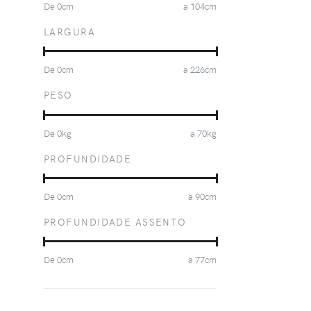
De
0
cm
a
104
cm
LARGURA
De
0
cm
a
226
cm
PESO
De
0
kg
a
70
kg
PROFUNDIDADE
De
0
cm
a
90
cm
PROFUNDIDADE ASSENTO
De
0
cm
a
77
cm