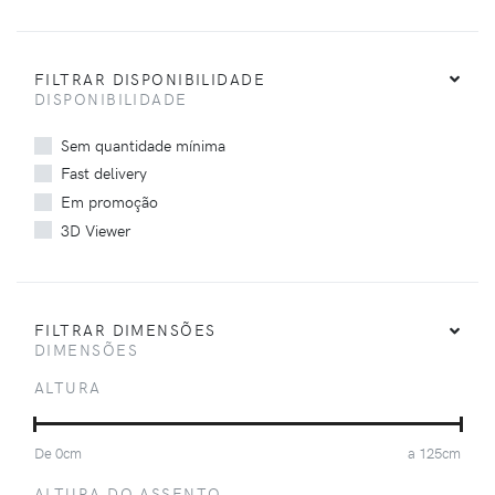
FILTRAR DISPONIBILIDADE
DISPONIBILIDADE
Sem quantidade mínima
Fast delivery
Em promoção
3D Viewer
FILTRAR DIMENSÕES
DIMENSÕES
ALTURA
De
0
cm
a
125
cm
ALTURA DO ASSENTO