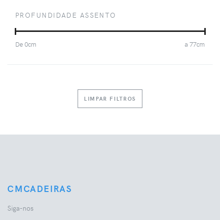
PROFUNDIDADE ASSENTO
De
0
cm
a
77
cm
LIMPAR FILTROS
CMCADEIRAS
Siga-nos