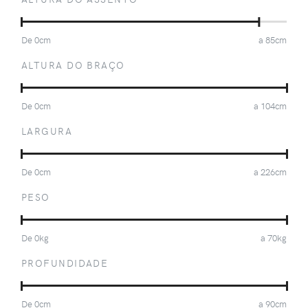
De
0
cm
a
85
cm
ALTURA DO BRAÇO
De
0
cm
a
104
cm
LARGURA
De
0
cm
a
226
cm
PESO
De
0
kg
a
70
kg
PROFUNDIDADE
De
0
cm
a
90
cm