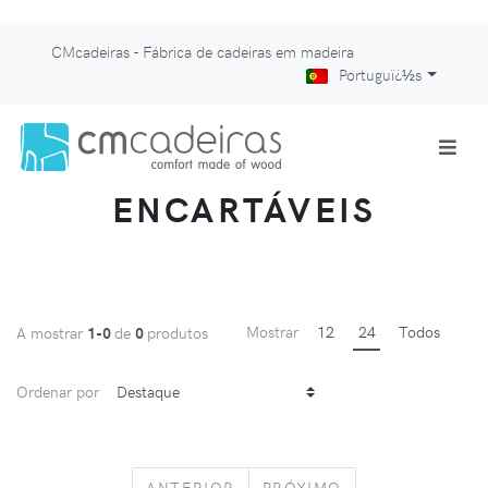
CMcadeiras - Fábrica de cadeiras em madeira
Portuguï¿½s
ENCARTÁVEIS
Mostrar
12
24
Todos
A mostrar
1-0
de
0
produtos
Ordenar por
PREVIOUS
NEXT
ANTERIOR
PRÓXIMO