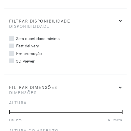
FILTRAR DISPONIBILIDADE
DISPONIBILIDADE
Sem quantidade mínima
Fast delivery
Em promoção
3D Viewer
FILTRAR DIMENSÕES
DIMENSÕES
ALTURA
De
0
cm
a
125
cm
ALTURA DO ASSENTO