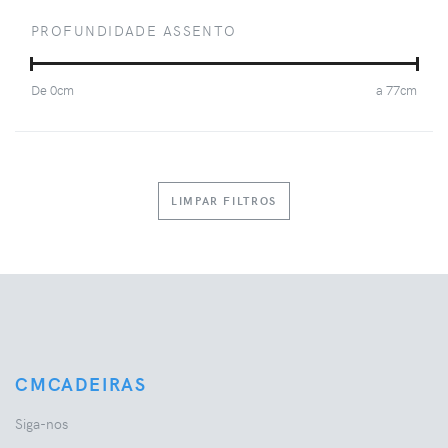
PROFUNDIDADE ASSENTO
De
0
cm
a
77
cm
LIMPAR FILTROS
CMCADEIRAS
Siga-nos