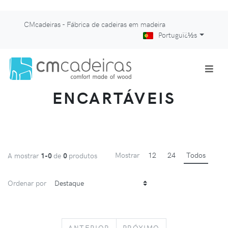
CMcadeiras - Fábrica de cadeiras em madeira
Portuguï¿½s
ENCARTÁVEIS
Mostrar
12
24
Todos
A mostrar
1-0
de
0
produtos
Ordenar por
PREVIOUS
NEXT
ANTERIOR
PRÓXIMO