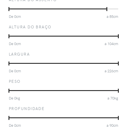
De
0
cm
a
85
cm
ALTURA DO BRAÇO
De
0
cm
a
104
cm
LARGURA
De
0
cm
a
226
cm
PESO
De
0
kg
a
70
kg
PROFUNDIDADE
De
0
cm
a
90
cm