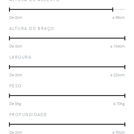
De
0
cm
a
85
cm
ALTURA DO BRAÇO
De
0
cm
a
104
cm
LARGURA
De
0
cm
a
226
cm
PESO
De
0
kg
a
70
kg
PROFUNDIDADE
De
0
cm
a
90
cm