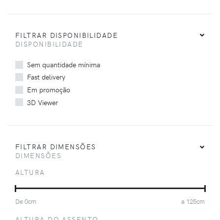
FILTRAR DISPONIBILIDADE
DISPONIBILIDADE
Sem quantidade mínima
Fast delivery
Em promoção
3D Viewer
FILTRAR DIMENSÕES
DIMENSÕES
ALTURA
De
0
cm
a
125
cm
ALTURA DO ASSENTO