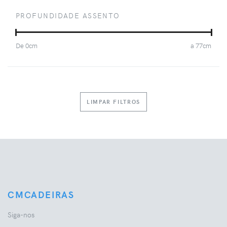
PROFUNDIDADE ASSENTO
De
0
cm
a
77
cm
LIMPAR FILTROS
CMCADEIRAS
Siga-nos