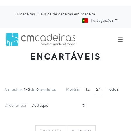
CMcadeiras - Fábrica de cadeiras em madeira
Portuguï¿½s
ENCARTÁVEIS
Mostrar
12
24
Todos
A mostrar
1-0
de
0
produtos
Ordenar por
PREVIOUS
NEXT
ANTERIOR
PRÓXIMO