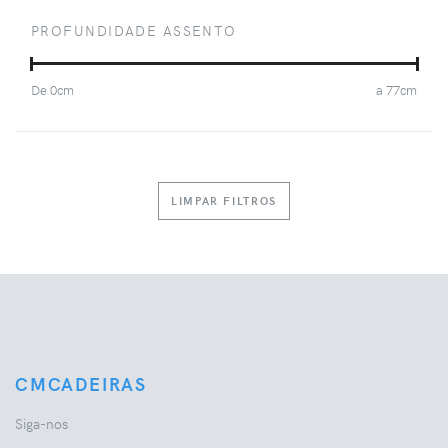
PROFUNDIDADE ASSENTO
De
0
cm
a
77
cm
LIMPAR FILTROS
CMCADEIRAS
Siga-nos