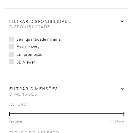
FILTRAR DISPONIBILIDADE
DISPONIBILIDADE
Sem quantidade mínima
Fast delivery
Em promoção
3D Viewer
FILTRAR DIMENSÕES
DIMENSÕES
ALTURA
De
0
cm
a
125
cm
ALTURA DO ASSENTO