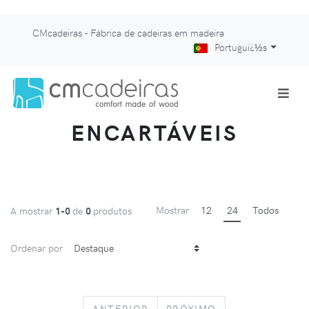
CMcadeiras - Fábrica de cadeiras em madeira
Portuguï¿½s
ENCARTÁVEIS
Mostrar
12
24
Todos
A mostrar
1-0
de
0
produtos
Ordenar por
PREVIOUS
NEXT
ANTERIOR
PRÓXIMO