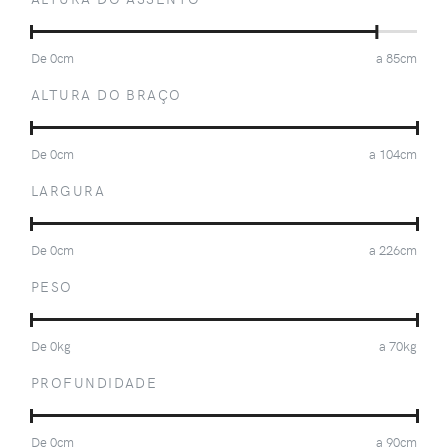
De
0
cm
a
85
cm
ALTURA DO BRAÇO
De
0
cm
a
104
cm
LARGURA
De
0
cm
a
226
cm
PESO
De
0
kg
a
70
kg
PROFUNDIDADE
De
0
cm
a
90
cm