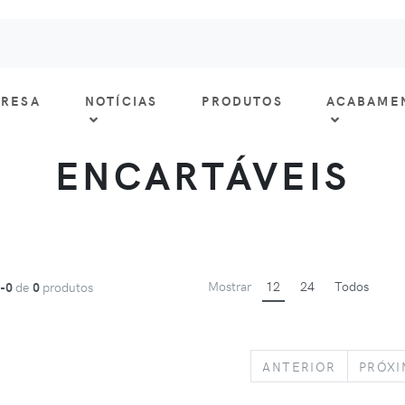
RESA
NOTÍCIAS
PRODUTOS
ACABAME
ENCARTÁVEIS
Mostrar
12
24
Todos
1-0
de
0
produtos
PREVIOU
ANTERIOR
PRÓX