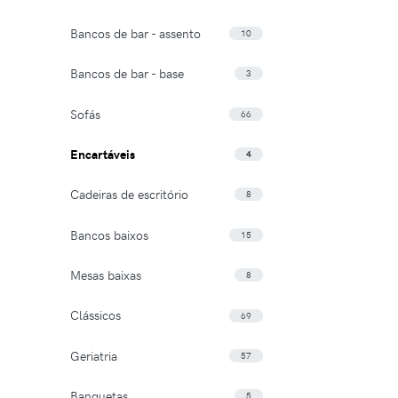
Bancos de bar - assento
10
Bancos de bar - base
3
Sofás
66
Encartáveis
4
Cadeiras de escritório
8
Bancos baixos
15
Mesas baixas
8
Clássicos
69
Geriatria
57
Banquetas
5