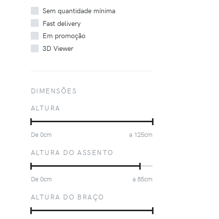
Sem quantidade mínima
Fast delivery
Em promoção
3D Viewer
DIMENSÕES
ALTURA
De
0
cm
a
125
cm
ALTURA DO ASSENTO
De
0
cm
a
85
cm
ALTURA DO BRAÇO