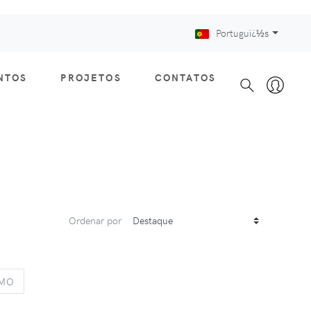
Portuguï¿½s
NTOS
PROJETOS
CONTATOS
Ordenar por
S
NEXT
IMO