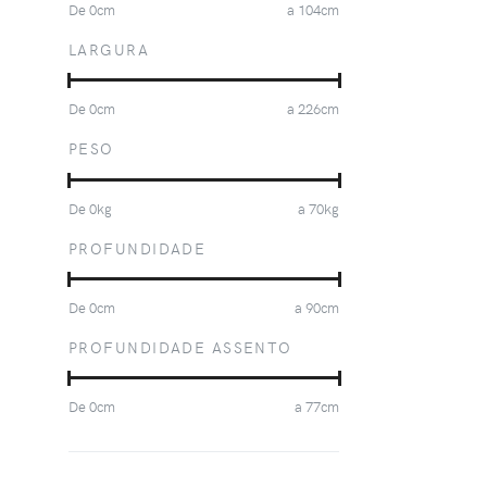
De
0
cm
a
104
cm
LARGURA
De
0
cm
a
226
cm
PESO
De
0
kg
a
70
kg
PROFUNDIDADE
De
0
cm
a
90
cm
PROFUNDIDADE ASSENTO
De
0
cm
a
77
cm