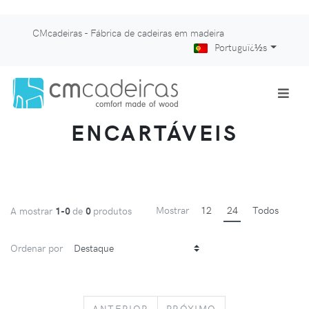
CMcadeiras - Fábrica de cadeiras em madeira
Portuguï¿½s
ENCARTÁVEIS
Mostrar
12
24
Todos
A mostrar
1-0
de
0
produtos
Ordenar por
PREVIOUS
NEXT
ANTERIOR
PRÓXIMO