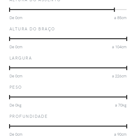
De
0
cm
a
85
cm
ALTURA DO BRAÇO
De
0
cm
a
104
cm
LARGURA
De
0
cm
a
226
cm
PESO
De
0
kg
a
70
kg
PROFUNDIDADE
De
0
cm
a
90
cm