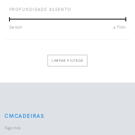
PROFUNDIDADE ASSENTO
De
0
cm
a
77
cm
LIMPAR FILTROS
CMCADEIRAS
Siga-nos