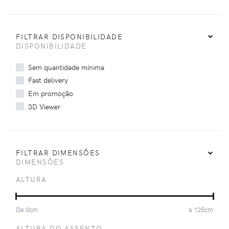
FILTRAR DISPONIBILIDADE
DISPONIBILIDADE
Sem quantidade mínima
Fast delivery
Em promoção
3D Viewer
FILTRAR DIMENSÕES
DIMENSÕES
ALTURA
De
0
cm
a
125
cm
ALTURA DO ASSENTO