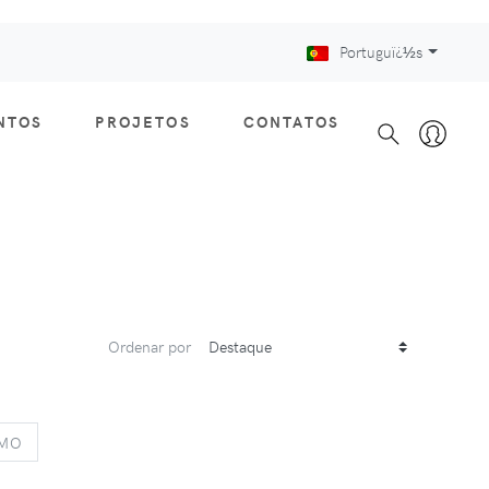
Portuguï¿½s
NTOS
PROJETOS
CONTATOS
Ordenar por
S
NEXT
IMO