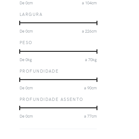
De
0
cm
a
104
cm
LARGURA
De
0
cm
a
226
cm
PESO
De
0
kg
a
70
kg
PROFUNDIDADE
De
0
cm
a
90
cm
PROFUNDIDADE ASSENTO
De
0
cm
a
77
cm