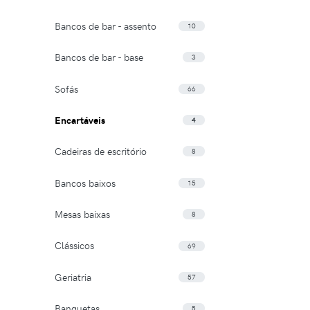
Bancos de bar - assento
10
Bancos de bar - base
3
Sofás
66
Encartáveis
4
Cadeiras de escritório
8
Bancos baixos
15
Mesas baixas
8
Clássicos
69
Geriatria
57
Banquetas
5