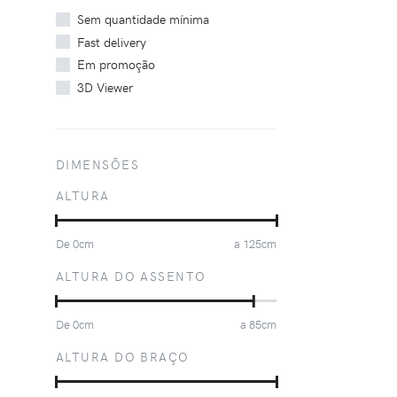
Sem quantidade mínima
Fast delivery
Em promoção
3D Viewer
DIMENSÕES
ALTURA
De
0
cm
a
125
cm
ALTURA DO ASSENTO
De
0
cm
a
85
cm
ALTURA DO BRAÇO