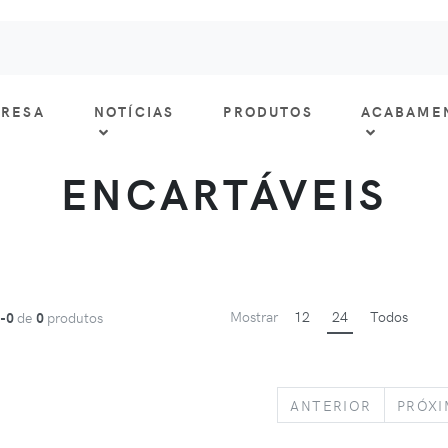
RESA
NOTÍCIAS
PRODUTOS
ACABAME
ENCARTÁVEIS
Mostrar
12
24
Todos
1-0
de
0
produtos
PREVIOU
ANTERIOR
PRÓX