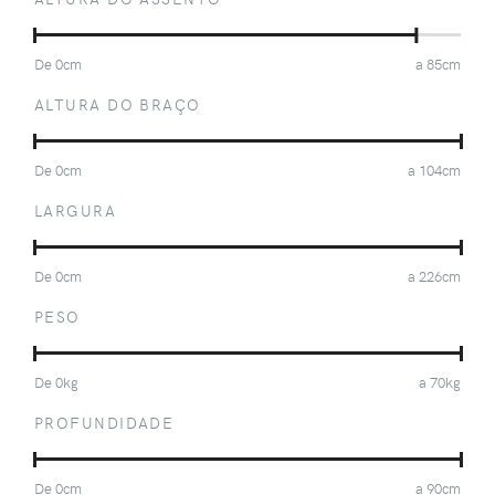
De
0
cm
a
85
cm
ALTURA DO BRAÇO
De
0
cm
a
104
cm
LARGURA
De
0
cm
a
226
cm
PESO
De
0
kg
a
70
kg
PROFUNDIDADE
De
0
cm
a
90
cm