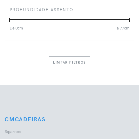
PROFUNDIDADE ASSENTO
De
0
cm
a
77
cm
LIMPAR FILTROS
CMCADEIRAS
Siga-nos