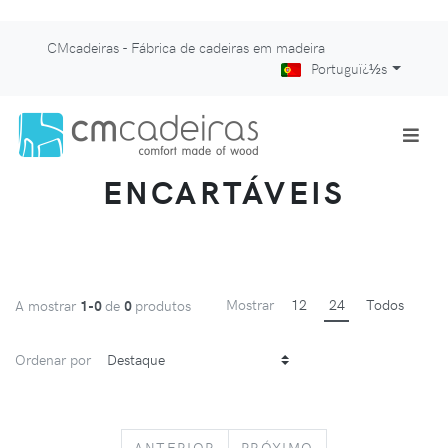
CMcadeiras - Fábrica de cadeiras em madeira
Portuguï¿½s
ENCARTÁVEIS
Mostrar
12
24
Todos
A mostrar
1-0
de
0
produtos
Ordenar por
PREVIOUS
NEXT
ANTERIOR
PRÓXIMO