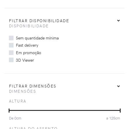
FILTRAR DISPONIBILIDADE
DISPONIBILIDADE
Sem quantidade mínima
Fast delivery
Em promoção
3D Viewer
FILTRAR DIMENSÕES
DIMENSÕES
ALTURA
De
0
cm
a
125
cm
ALTURA DO ASSENTO