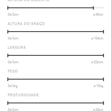
De
0
cm
a
85
cm
ALTURA DO BRAÇO
De
0
cm
a
104
cm
LARGURA
De
0
cm
a
226
cm
PESO
De
0
kg
a
70
kg
PROFUNDIDADE
De
0
cm
a
90
cm