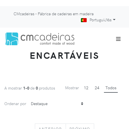
CMcadeiras - Fábrica de cadeiras em madeira
Portuguï¿½s
ENCARTÁVEIS
Mostrar
12
24
Todos
A mostrar
1-0
de
0
produtos
Ordenar por
PREVIOUS
NEXT
ANTERIOR
PRÓXIMO