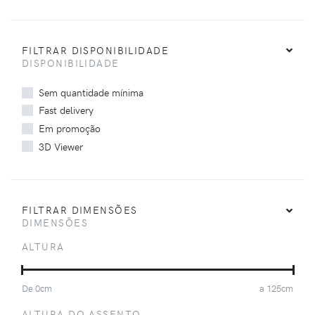
FILTRAR DISPONIBILIDADE
DISPONIBILIDADE
Sem quantidade mínima
Fast delivery
Em promoção
3D Viewer
FILTRAR DIMENSÕES
DIMENSÕES
ALTURA
De
0
cm
a
125
cm
ALTURA DO ASSENTO