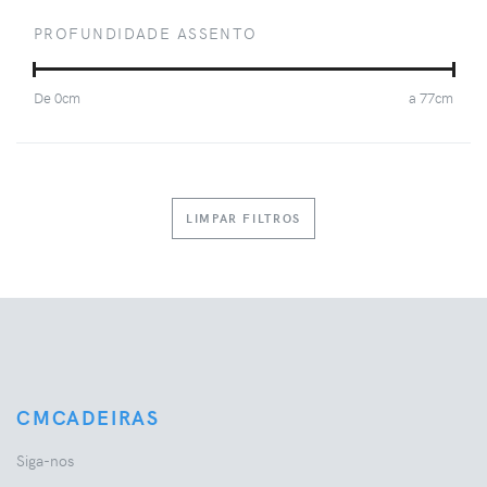
PROFUNDIDADE ASSENTO
De
0
cm
a
77
cm
LIMPAR FILTROS
CMCADEIRAS
Siga-nos