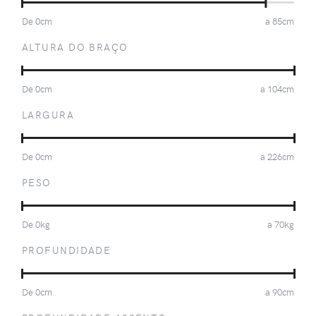
De
0
cm
a
85
cm
ALTURA DO BRAÇO
De
0
cm
a
104
cm
LARGURA
De
0
cm
a
226
cm
PESO
De
0
kg
a
70
kg
PROFUNDIDADE
De
0
cm
a
90
cm