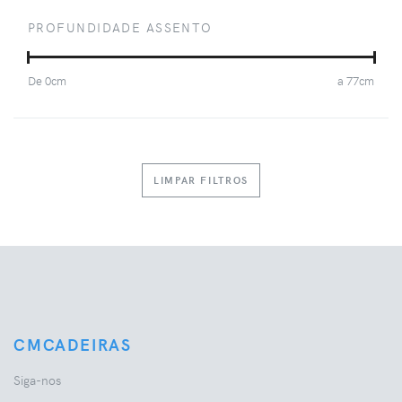
PROFUNDIDADE ASSENTO
De
0
cm
a
77
cm
LIMPAR FILTROS
CMCADEIRAS
Siga-nos