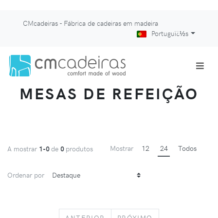
CMcadeiras - Fábrica de cadeiras em madeira
Portuguï¿½s
MESAS DE REFEIÇÃO
Mostrar
12
24
Todos
A mostrar
1-0
de
0
produtos
Ordenar por
PREVIOUS
NEXT
ANTERIOR
PRÓXIMO