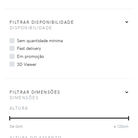
FILTRAR DISPONIBILIDADE
DISPONIBILIDADE
Sem quantidade mínima
Fast delivery
Em promoção
3D Viewer
FILTRAR DIMENSÕES
DIMENSÕES
ALTURA
De
0
cm
a
125
cm
ALTURA DO ASSENTO