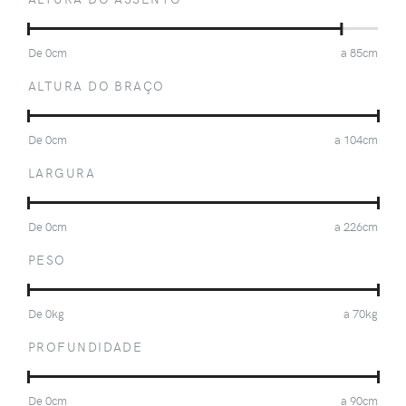
De
0
cm
a
85
cm
ALTURA DO BRAÇO
De
0
cm
a
104
cm
LARGURA
De
0
cm
a
226
cm
PESO
De
0
kg
a
70
kg
PROFUNDIDADE
De
0
cm
a
90
cm