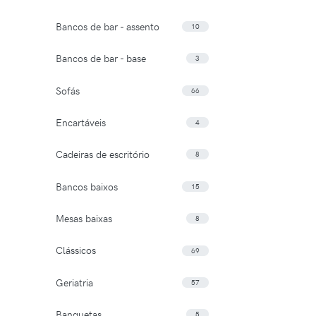
Bancos de bar - assento
10
Bancos de bar - base
3
Sofás
66
Encartáveis
4
Cadeiras de escritório
8
Bancos baixos
15
Mesas baixas
8
Clássicos
69
Geriatria
57
Banquetas
5