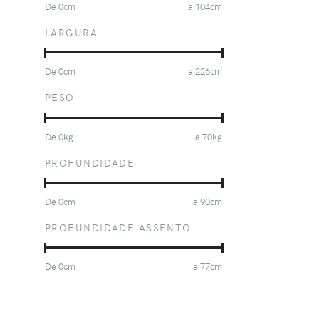
De
0
cm
a
104
cm
LARGURA
De
0
cm
a
226
cm
PESO
De
0
kg
a
70
kg
PROFUNDIDADE
De
0
cm
a
90
cm
PROFUNDIDADE ASSENTO
De
0
cm
a
77
cm