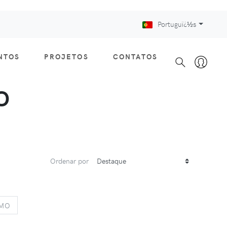
Portuguï¿½s
NTOS
PROJETOS
CONTATOS
O
Ordenar por
S
NEXT
IMO