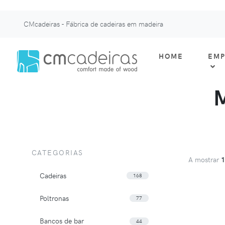
CMcadeiras - Fábrica de cadeiras em madeira
HOME
EMP
CATEGORIAS
A mostrar
Cadeiras
168
Poltronas
77
Bancos de bar
44