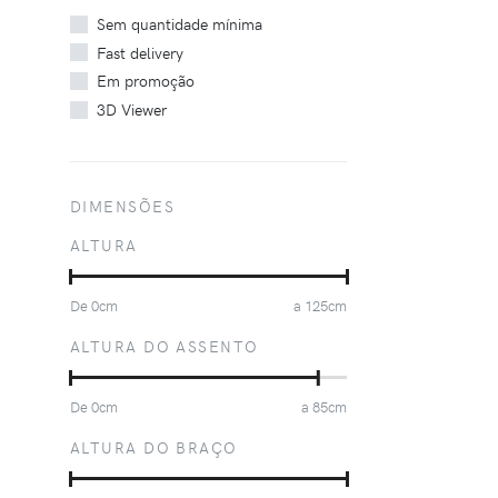
Sem quantidade mínima
Fast delivery
Em promoção
3D Viewer
DIMENSÕES
ALTURA
De
0
cm
a
125
cm
ALTURA DO ASSENTO
De
0
cm
a
85
cm
ALTURA DO BRAÇO