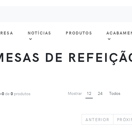
RESA
NOTÍCIAS
PRODUTOS
ACABAME
MESAS DE REFEIÇÃ
Mostrar
12
24
Todos
1-0
de
0
produtos
PREVIOU
ANTERIOR
PRÓX