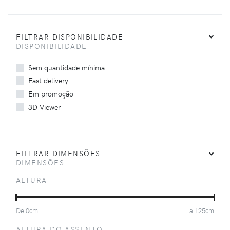
FILTRAR DISPONIBILIDADE
DISPONIBILIDADE
Sem quantidade mínima
Fast delivery
Em promoção
3D Viewer
FILTRAR DIMENSÕES
DIMENSÕES
ALTURA
De
0
cm
a
125
cm
ALTURA DO ASSENTO