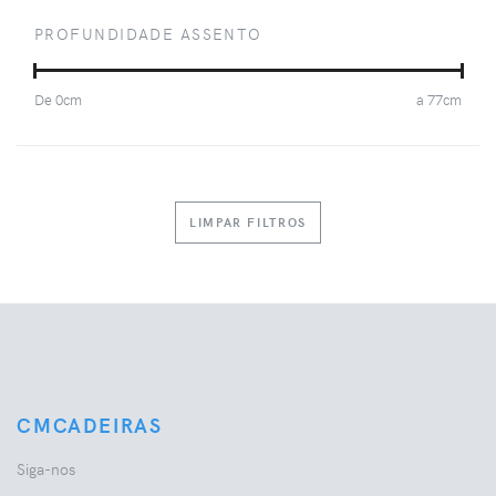
PROFUNDIDADE ASSENTO
De
0
cm
a
77
cm
LIMPAR FILTROS
CMCADEIRAS
Siga-nos