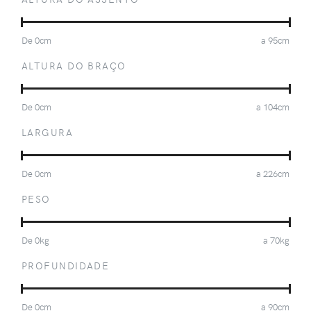
De
0
cm
a
95
cm
ALTURA DO BRAÇO
De
0
cm
a
104
cm
LARGURA
De
0
cm
a
226
cm
PESO
De
0
kg
a
70
kg
PROFUNDIDADE
De
0
cm
a
90
cm