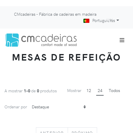
CMcadeiras - Fábrica de cadeiras em madeira
Portuguï¿½s
MESAS DE REFEIÇÃO
Mostrar
12
24
Todos
A mostrar
1-0
de
0
produtos
Ordenar por
PREVIOUS
NEXT
ANTERIOR
PRÓXIMO