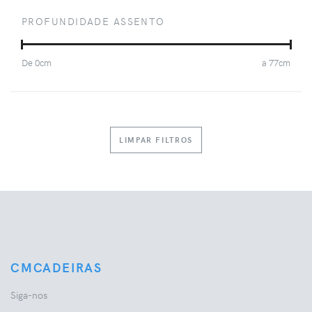
PROFUNDIDADE ASSENTO
De
0
cm
a
77
cm
LIMPAR FILTROS
CMCADEIRAS
Siga-nos