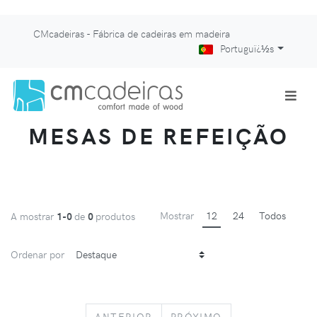
CMcadeiras - Fábrica de cadeiras em madeira
Portuguï¿½s
MESAS DE REFEIÇÃO
Mostrar
12
24
Todos
A mostrar
1-0
de
0
produtos
Ordenar por
PREVIOUS
NEXT
ANTERIOR
PRÓXIMO