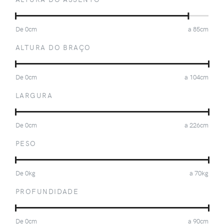
De
0
cm
a
85
cm
ALTURA DO BRAÇO
De
0
cm
a
104
cm
LARGURA
De
0
cm
a
226
cm
PESO
De
0
kg
a
70
kg
PROFUNDIDADE
De
0
cm
a
90
cm