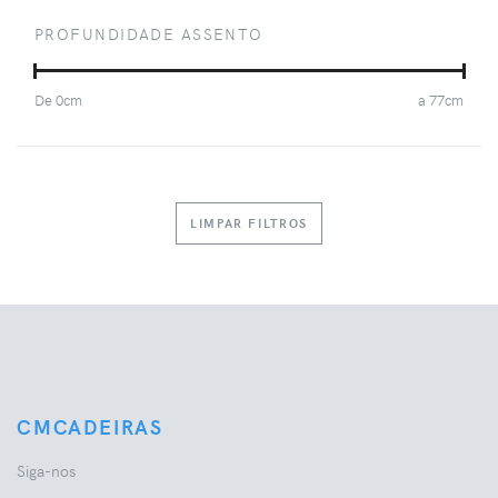
PROFUNDIDADE ASSENTO
De
0
cm
a
77
cm
LIMPAR FILTROS
CMCADEIRAS
Siga-nos