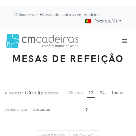
CMcadeiras - Fábrica de cadeiras em madeira
Portuguï¿½s
MESAS DE REFEIÇÃO
Mostrar
12
24
Todos
A mostrar
1-0
de
0
produtos
Ordenar por
PREVIOUS
NEXT
ANTERIOR
PRÓXIMO