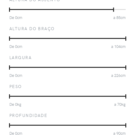
De
0
cm
a
85
cm
ALTURA DO BRAÇO
De
0
cm
a
104
cm
LARGURA
De
0
cm
a
226
cm
PESO
De
0
kg
a
70
kg
PROFUNDIDADE
De
0
cm
a
90
cm