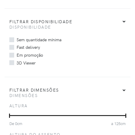
FILTRAR DISPONIBILIDADE
DISPONIBILIDADE
Sem quantidade mínima
Fast delivery
Em promoção
3D Viewer
FILTRAR DIMENSÕES
DIMENSÕES
ALTURA
De
0
cm
a
125
cm
ALTURA DO ASSENTO