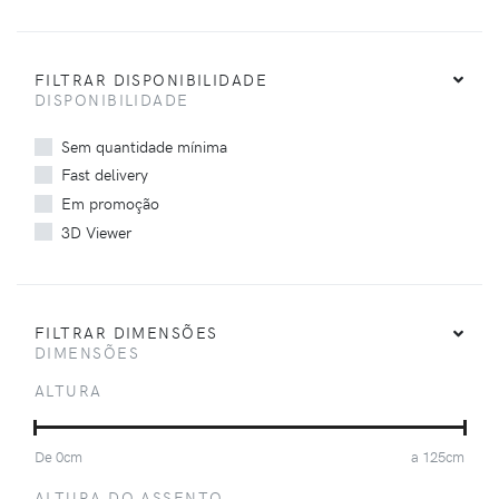
FILTRAR DISPONIBILIDADE
DISPONIBILIDADE
Sem quantidade mínima
Fast delivery
Em promoção
3D Viewer
FILTRAR DIMENSÕES
DIMENSÕES
ALTURA
De
0
cm
a
125
cm
ALTURA DO ASSENTO