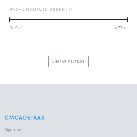
PROFUNDIDADE ASSENTO
De
0
cm
a
77
cm
LIMPAR FILTROS
CMCADEIRAS
Siga-nos