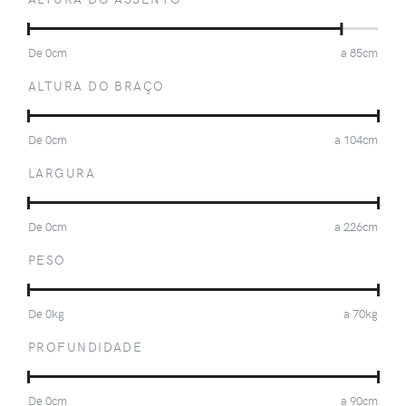
De
0
cm
a
85
cm
ALTURA DO BRAÇO
De
0
cm
a
104
cm
LARGURA
De
0
cm
a
226
cm
PESO
De
0
kg
a
70
kg
PROFUNDIDADE
De
0
cm
a
90
cm