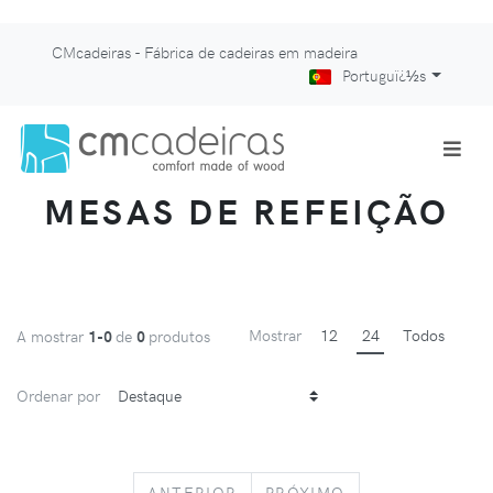
CMcadeiras - Fábrica de cadeiras em madeira
Portuguï¿½s
MESAS DE REFEIÇÃO
Mostrar
12
24
Todos
A mostrar
1-0
de
0
produtos
Ordenar por
PREVIOUS
NEXT
ANTERIOR
PRÓXIMO