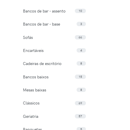
Bancos de bar - assento
10
Bancos de bar - base
3
Sofás
66
Encartáveis
4
Cadeiras de escritório
8
Bancos baixos
15
Mesas baixas
8
Clássicos
69
Geriatria
57
Banquetas
5