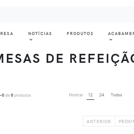
RESA
NOTÍCIAS
PRODUTOS
ACABAME
MESAS DE REFEIÇÃ
Mostrar
12
24
Todos
1-0
de
0
produtos
PREVIOU
ANTERIOR
PRÓX