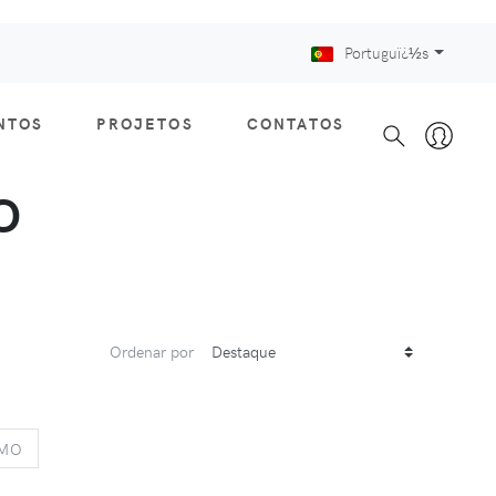
Portuguï¿½s
NTOS
PROJETOS
CONTATOS
O
Ordenar por
S
NEXT
IMO