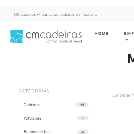
CMcadeiras - Fábrica de cadeiras em madeira
HOME
EMP
CATEGORIAS
A mostrar
Cadeiras
168
Poltronas
77
Bancos de bar
44