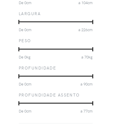
De
0
cm
a
104
cm
LARGURA
De
0
cm
a
226
cm
PESO
De
0
kg
a
70
kg
PROFUNDIDADE
De
0
cm
a
90
cm
PROFUNDIDADE ASSENTO
De
0
cm
a
77
cm