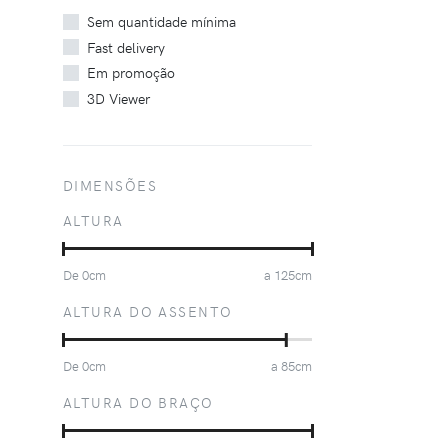
Sem quantidade mínima
Fast delivery
Em promoção
3D Viewer
DIMENSÕES
ALTURA
De
0
cm
a
125
cm
ALTURA DO ASSENTO
De
0
cm
a
85
cm
ALTURA DO BRAÇO