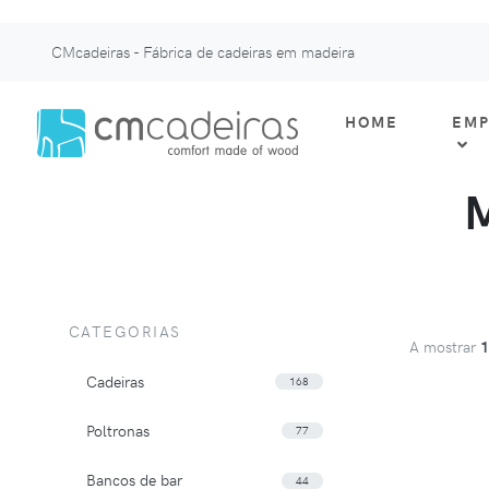
CMcadeiras - Fábrica de cadeiras em madeira
HOME
EMP
CATEGORIAS
A mostrar
Cadeiras
168
Poltronas
77
Bancos de bar
44