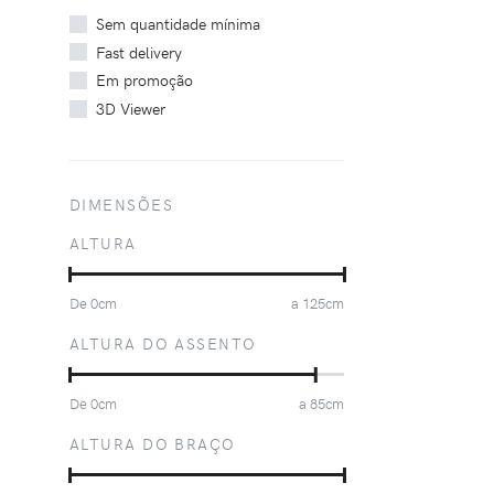
Sem quantidade mínima
Fast delivery
Em promoção
3D Viewer
DIMENSÕES
ALTURA
De
0
cm
a
125
cm
ALTURA DO ASSENTO
De
0
cm
a
85
cm
ALTURA DO BRAÇO