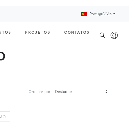
Portuguï¿½s
NTOS
PROJETOS
CONTATOS
O
Ordenar por
S
NEXT
IMO