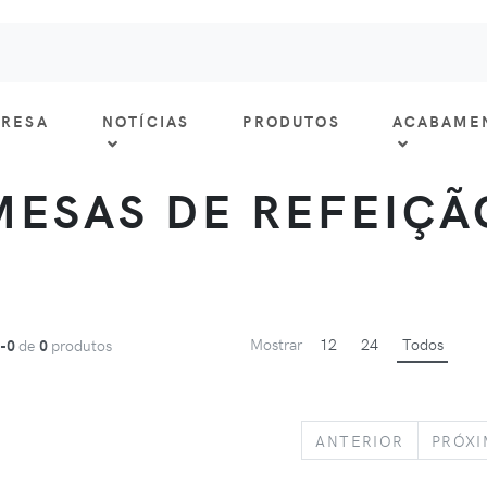
RESA
NOTÍCIAS
PRODUTOS
ACABAME
MESAS DE REFEIÇÃ
Mostrar
12
24
Todos
1-0
de
0
produtos
PREVIOU
ANTERIOR
PRÓX