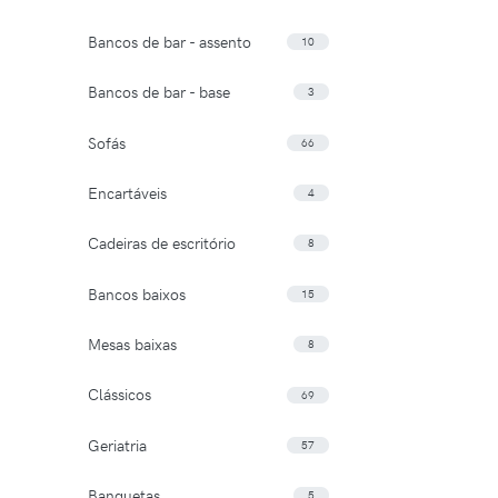
Bancos de bar - assento
10
Bancos de bar - base
3
Sofás
66
Encartáveis
4
Cadeiras de escritório
8
Bancos baixos
15
Mesas baixas
8
Clássicos
69
Geriatria
57
Banquetas
5