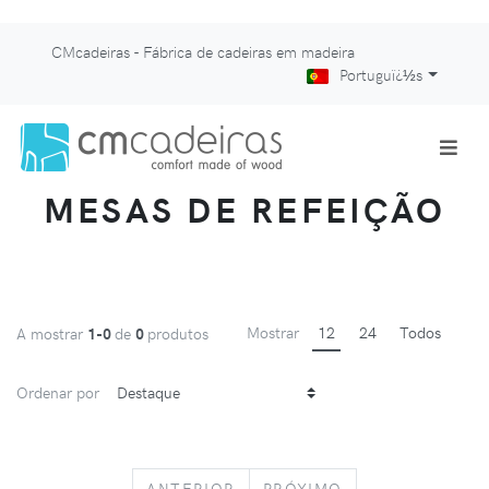
CMcadeiras - Fábrica de cadeiras em madeira
Portuguï¿½s
MESAS DE REFEIÇÃO
Mostrar
12
24
Todos
A mostrar
1-0
de
0
produtos
Ordenar por
PREVIOUS
NEXT
ANTERIOR
PRÓXIMO