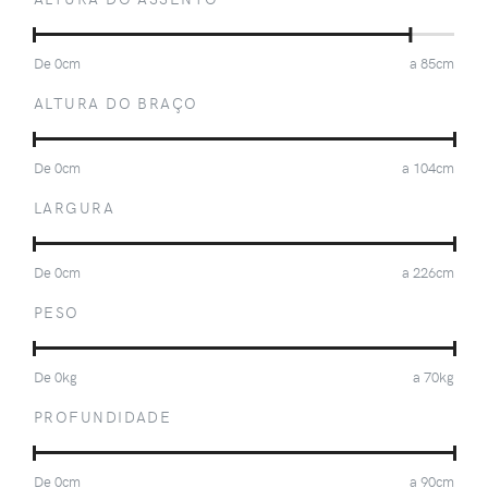
De
0
cm
a
85
cm
ALTURA DO BRAÇO
De
0
cm
a
104
cm
LARGURA
De
0
cm
a
226
cm
PESO
De
0
kg
a
70
kg
PROFUNDIDADE
De
0
cm
a
90
cm