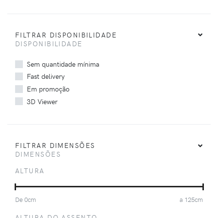
FILTRAR DISPONIBILIDADE
DISPONIBILIDADE
Sem quantidade mínima
Fast delivery
Em promoção
3D Viewer
FILTRAR DIMENSÕES
DIMENSÕES
ALTURA
De
0
cm
a
125
cm
ALTURA DO ASSENTO