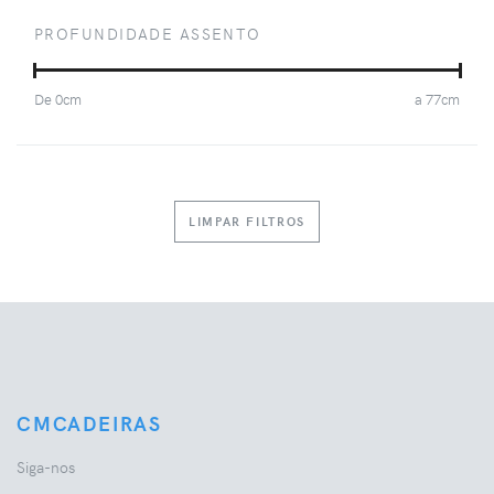
PROFUNDIDADE ASSENTO
De
0
cm
a
77
cm
LIMPAR FILTROS
CMCADEIRAS
Siga-nos