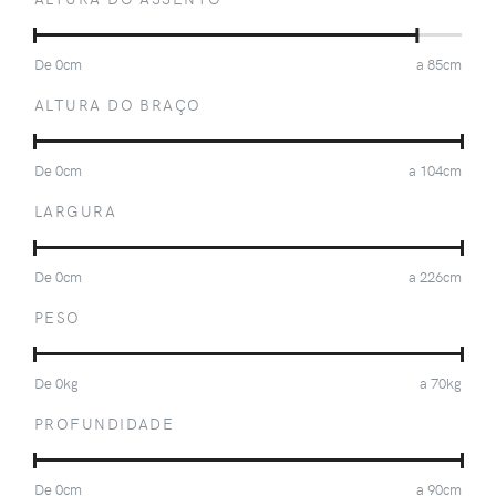
De
0
cm
a
85
cm
ALTURA DO BRAÇO
De
0
cm
a
104
cm
LARGURA
De
0
cm
a
226
cm
PESO
De
0
kg
a
70
kg
PROFUNDIDADE
De
0
cm
a
90
cm