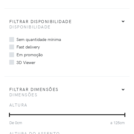
FILTRAR DISPONIBILIDADE
DISPONIBILIDADE
Sem quantidade mínima
Fast delivery
Em promoção
3D Viewer
FILTRAR DIMENSÕES
DIMENSÕES
ALTURA
De
0
cm
a
125
cm
ALTURA DO ASSENTO