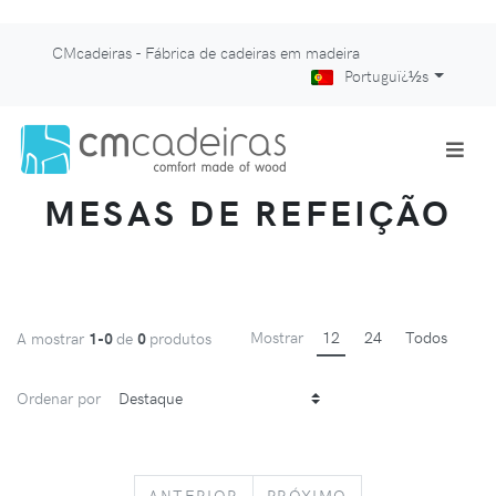
CMcadeiras - Fábrica de cadeiras em madeira
Portuguï¿½s
MESAS DE REFEIÇÃO
Mostrar
12
24
Todos
A mostrar
1-0
de
0
produtos
Ordenar por
PREVIOUS
NEXT
ANTERIOR
PRÓXIMO