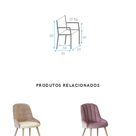
20 Kg
80
40
59
69
82
PRODUTOS RELACIONADOS
VER
VER