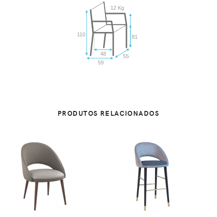
12 Kg
110
81
48
55
59
PRODUTOS RELACIONADOS
VER
VER