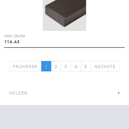
Holz / Buche
116.A3
PREVIOUS
NEXT
FRÜHERER
1
2
3
4
5
NÄCHSTE
HOLZEN