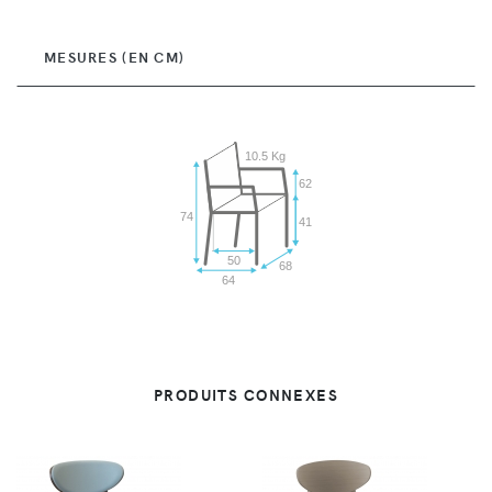
MESURES (EN CM)
10.5 Kg
62
74
41
50
68
64
PRODUITS CONNEXES