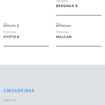
Geriatria
BERGMAN B
VER
VER
Poltronas
Poltronas
KYOTO B
MALCAM
CMCADEIRAS
Siga-nos