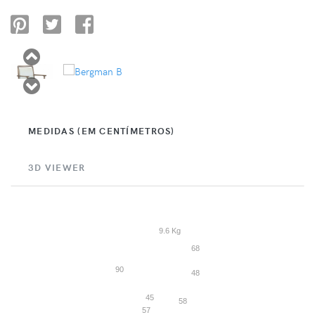
MEDIDAS (EM CENTÍMETROS)
3D VIEWER
9.6 Kg
68
90
48
45
58
57