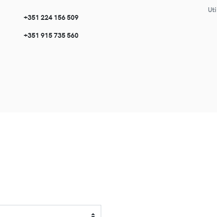
Uti
+351 224 156 509
+351 915 735 560