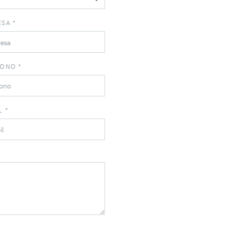
SA *
ONO *
L *