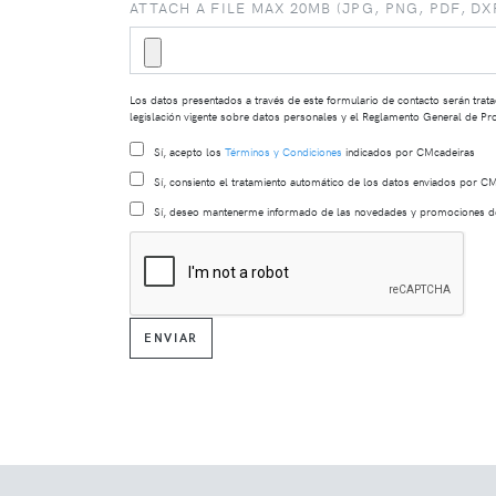
ATTACH A FILE MAX 20MB (JPG, PNG, PDF, DXF
Los datos presentados a través de este formulario de contacto serán tra
legislación vigente sobre datos personales y el Reglamento General de P
Sí, acepto los
Términos y Condiciones
indicados por CMcadeiras
Sí, consiento el tratamiento automático de los datos enviados por C
Sí, deseo mantenerme informado de las novedades y promociones d
ENVIAR