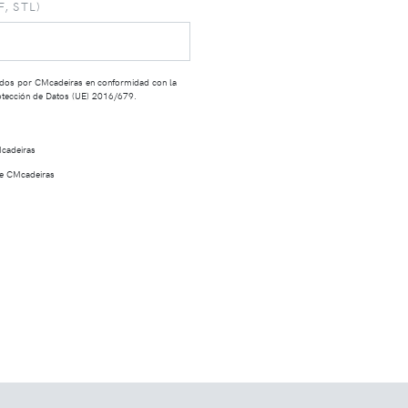
, STL)
tados por CMcadeiras en conformidad con la
rotección de Datos (UE) 2016/679.
Mcadeiras
e CMcadeiras