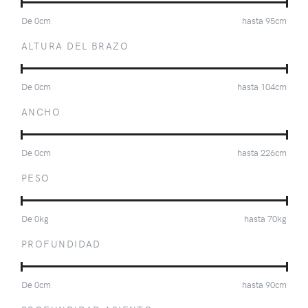
De
0
cm
hasta
95
cm
ALTURA DEL BRAZO
De
0
cm
hasta
104
cm
ANCHO
De
0
cm
hasta
226
cm
PESO
De
0
kg
hasta
70
kg
PROFUNDIDAD
De
0
cm
hasta
90
cm