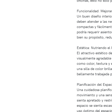
oficinas, esto no sólo
Funcionalidad: Mejorand
Un buen diseño interio
deben atender a las nec
compactas y fácilmente
podría requerir asien
bien su propósito, red
Estética: Nutriendo el
El atractivo estético 
visualmente agradable 
como color, textura y 
una silla de color bri
bellamente trabajada p
Planificación del Espa
Una cuidadosa planific
movimiento y una sens
sienta apretado y res
espacio se sienta esca
uso óptimo del espacio