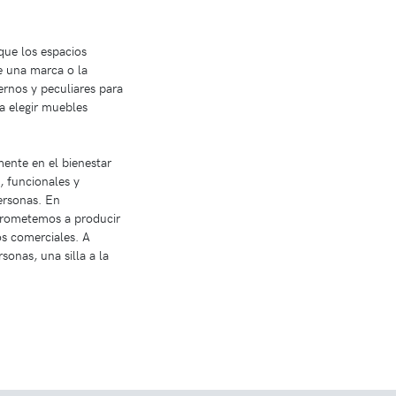
que los espacios
e una marca o la
rnos y peculiares para
a elegir muebles
mente en el bienestar
, funcionales y
personas. En
mprometemos a producir
os comerciales. A
sonas, una silla a la