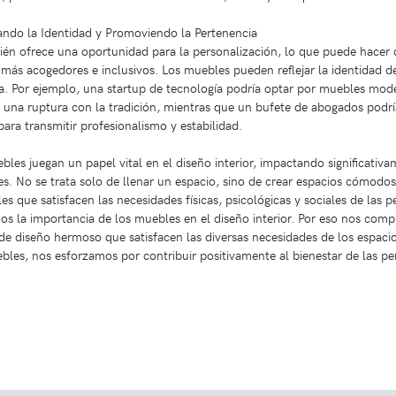
jando la Identidad y Promoviendo la Pertenencia
bién ofrece una oportunidad para la personalización, lo que puede hacer 
 más acogedores e inclusivos. Los muebles pueden reflejar la identidad d
. Por ejemplo, una startup de tecnología podría optar por muebles mode
y una ruptura con la tradición, mientras que un bufete de abogados podrí
 para transmitir profesionalismo y estabilidad.
les juegan un papel vital en el diseño interior, impactando significativa
s. No se trata solo de llenar un espacio, sino de crear espacios cómodos
s que satisfacen las necesidades físicas, psicológicas y sociales de las 
s la importancia de los muebles en el diseño interior. Por eso nos co
y de diseño hermoso que satisfacen las diversas necesidades de los espaci
bles, nos esforzamos por contribuir positivamente al bienestar de las per