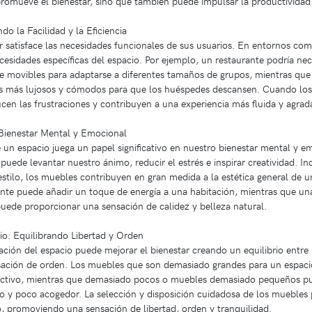
 promueve el bienestar, sino que también puede impulsar la productividad
o la Facilidad y la Eficiencia
r satisface las necesidades funcionales de sus usuarios. En entornos com
esidades específicas del espacio. Por ejemplo, un restaurante podría nece
 movibles para adaptarse a diferentes tamaños de grupos, mientras que 
tos más lujosos y cómodos para que los huéspedes descansen. Cuando l
ucen las frustraciones y contribuyen a una experiencia más fluida y agrad
 Bienestar Mental y Emocional
de un espacio juega un papel significativo en nuestro bienestar mental y 
puede levantar nuestro ánimo, reducir el estrés e inspirar creatividad. 
estilo, los muebles contribuyen en gran medida a la estética general de u
llante puede añadir un toque de energía a una habitación, mientras que 
uede proporcionar una sensación de calidez y belleza natural.
cio: Equilibrando Libertad y Orden
ación del espacio puede mejorar el bienestar creando un equilibrio entre 
ación de orden. Los muebles que son demasiado grandes para un espaci
trictivo, mientras que demasiado pocos o muebles demasiado pequeños 
so y poco acogedor. La selección y disposición cuidadosa de los muebles 
, promoviendo una sensación de libertad, orden y tranquilidad.