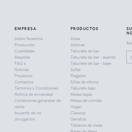
EMPRESA
PRODUCTOS
SU
NO
Sobre Nosotros
Sillas
Rec
Producción
Sillones
Cualidades
Taburete de bar
Bespoke
Taburete de bar - asiento
FAQ's
Taburete de bar - base
Noticias
Sofás
Proyectos
Plegable
Contactos
Sillas de oficina
Términos y Condiciones
Taburete bajo
Política de privacidad
Mesas bajas
Condiciones generales de
Mesas de comida
venta
Hogar
Acuerdo de no
Clásicos
divulgación
Geriatría
Tableros de mesa
Bases de Mesa