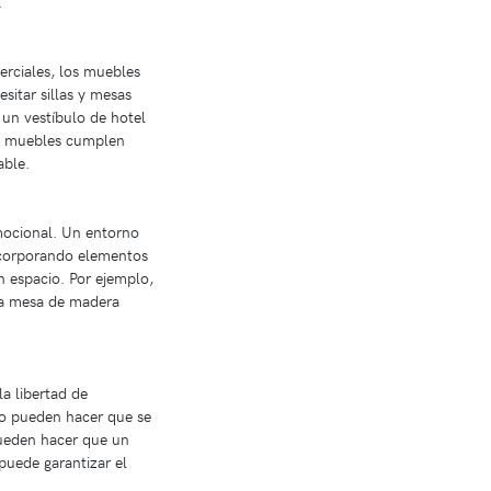
.
erciales, los muebles
sitar sillas y mesas
un vestíbulo de hotel
os muebles cumplen
able.
emocional. Un entorno
Incorporando elementos
n espacio. Por ejemplo,
una mesa de madera
la libertad de
o pueden hacer que se
pueden hacer que un
puede garantizar el