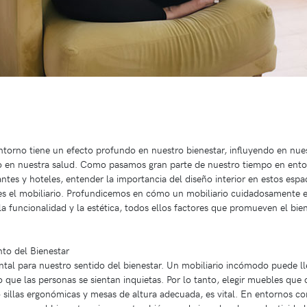
ntorno tiene un efecto profundo en nuestro bienestar, influyendo en nue
so en nuestra salud. Como pasamos gran parte de nuestro tiempo en ent
ntes y hoteles, entender la importancia del diseño interior en estos espa
es el mobiliario. Profundicemos en cómo un mobiliario cuidadosamente e
la funcionalidad y la estética, todos ellos factores que promueven el bie
to del Bienestar
tal para nuestro sentido del bienestar. Un mobiliario incómodo puede llev
o que las personas se sientan inquietas. Por lo tanto, elegir muebles qu
sillas ergonómicas y mesas de altura adecuada, es vital. En entornos c