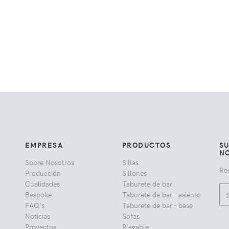
EMPRESA
PRODUCTOS
SU
NO
Sobre Nosotros
Sillas
Rec
Producción
Sillones
Cualidades
Taburete de bar
Bespoke
Taburete de bar - asiento
FAQ's
Taburete de bar - base
Noticias
Sofás
Proyectos
Plegable