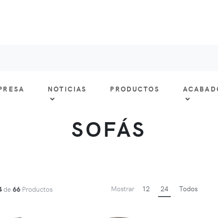
PRESA
NOTICIAS
PRODUCTOS
ACABAD
SOFÁS
Mostrar
12
24
Todos
4
de
66
Productos